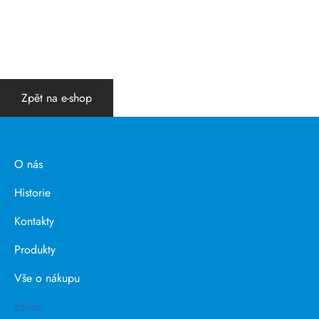
Kartáč zkumavkový pr. 8 mm
Zpět na e-shop
O nás
Historie
Kontakty
Produkty
Vše o nákupu
Eshop