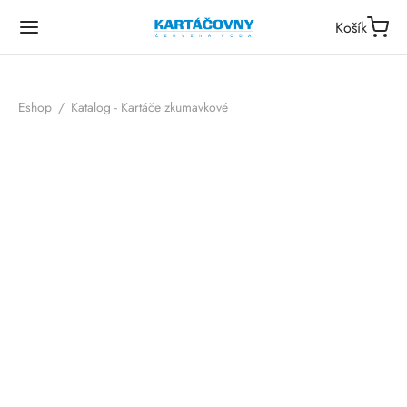
Košík
Eshop
/
Katalog - Kartáče zkumavkové
Kartáč zkumavkový pr. 10
Kartáč zkumavkový pr. 12
mm
mm