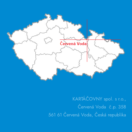
KARTÁČOVNY spol. s r.o.,
Červená Voda č.p. 358
561 61 Červená Voda, Česká republika