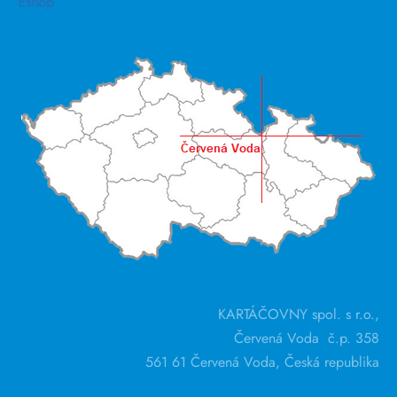
Eshop
KARTÁČOVNY spol. s r.o.,
Červená Voda č.p. 358
561 61 Červená Voda, Česká republika