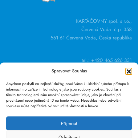
KARTÁČOVNY spol. s r.o.,
Červená Voda č.p. 358
561 61 Červená Voda, Česká republika
tel.: +420 465 626 331
Spravovat Souhlas
Abychom poskytli co nejlepší služby, používáme k ukládání a/nebo přístupu k
informacím o zařízení, technologie jako jsou soubory cookies. Souhlas s
těmito technologiemi nám umožní zpracovávat údaje, jako je chování při
procházení nebo jedinečná ID na tomto webu. Nesouhlas nebo odvolání
souhlasu může nepříznivě ovlivnit určité vlastnosti a funkce.
GDPR
Obchodní podmínky
Příjmout
Odmítnout