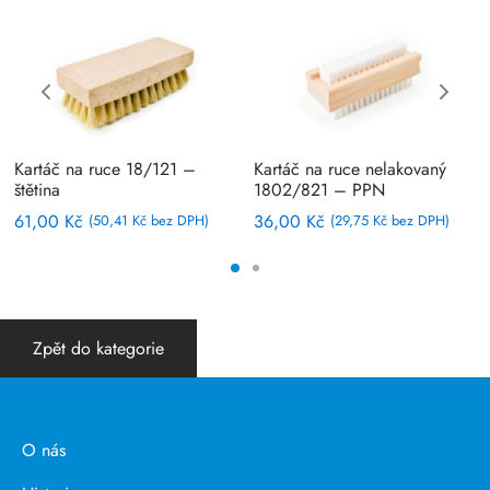
Kartáč na ruce 18/121 –
Kartáč na ruce nelakovaný
štětina
1802/821 – PPN
61,00
Kč
36,00
Kč
(
50,41
Kč
bez DPH)
(
29,75
Kč
bez DPH)
Zpět do kategorie
O nás