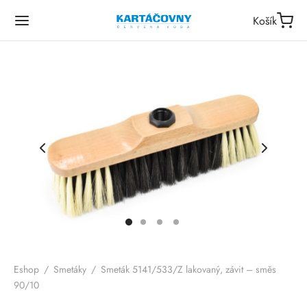
Košík
Eshop
/
Smetáky
/
Smeták 5141/533/Z lakovaný, závit – směs
90/10