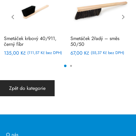
Smetáček krbový 40/911,
Smetáček 2řadý – směs
černý fíbr
50/50
135,00
Kč
67,00
Kč
(
111,57
Kč
bez DPH)
(
55,37
Kč
bez DPH)
Zpět do kategorie
O nás