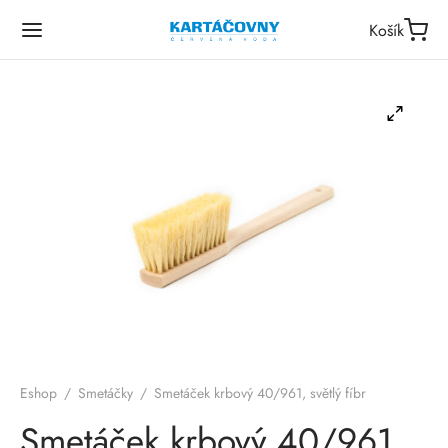
Košík
Eshop
/
Smetáčky
/
Smetáček krbový 40/961, světlý fíbr
Smetáček krbový 40/961,