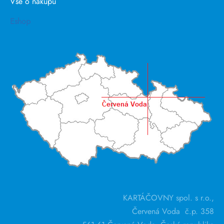
Vše o nákupu
Eshop
KARTÁČOVNY spol. s r.o.,
Červená Voda č.p. 358