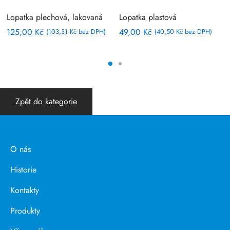
Lopatka plechová, lakovaná
Lopatka plastová
125,00
Kč
49,00
Kč
(
103,31
Kč
bez DPH)
(
40,50
Kč
bez DPH)
Zpět do kategorie
O nás
Historie
Kontakty
Produkty