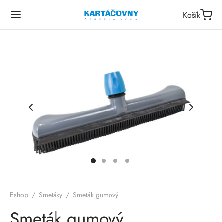
Košík
Eshop
/
Smetáky
/
Smeták gumový
Smeták gumový