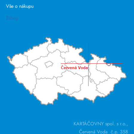
Vše o nákupu
Eshop
KARTÁČOVNY spol. s r.o.,
Červená Voda č.p. 358