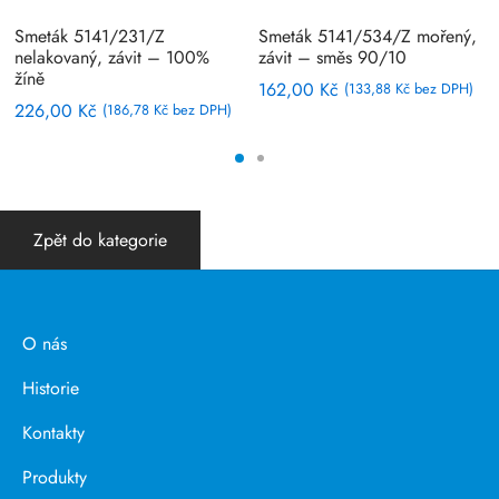
Smeták 5141/231/Z
Smeták 5141/534/Z mořený,
nelakovaný, závit – 100%
závit – směs 90/10
žíně
162,00
Kč
(
133,88
Kč
bez DPH)
226,00
Kč
(
186,78
Kč
bez DPH)
Zpět do kategorie
O nás
Historie
Kontakty
Produkty