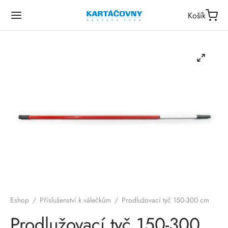
Košík
Eshop
/
Příslušenství k válečkům
/
Prodlužovací tyč 150-300 cm
Prodlužovací tyč 150-300