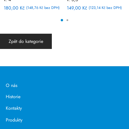
180,00
Kč
149,00
Kč
(
148,76
Kč
bez DPH)
(
123,14
Kč
bez DPH)
Zpět do kategorie
O nás
Historie
Kontakty
Produkty