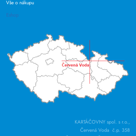
Vše o nákupu
Eshop
KARTÁČOVNY spol. s r.o.,
Červená Voda č.p. 358