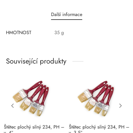
Další informace
HMOTNOST
35 g
Související produkty
Štětec plochý silný 234, PH –
Štětec plochý silný 234, PH –
v. 4″
v. 3,5″