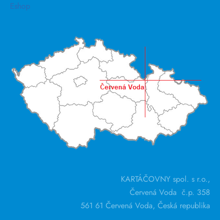
Eshop
KARTÁČOVNY spol. s r.o.,
Červená Voda č.p. 358
561 61 Červená Voda, Česká republika