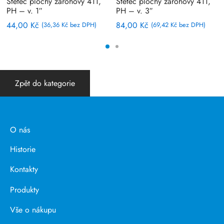
Štětec plochý zárohový 411,
Štětec plochý zárohový 411,
PH – v. 1″
PH – v. 3″
44,00
Kč
84,00
Kč
(
36,36
Kč
bez DPH)
(
69,42
Kč
bez DPH)
Zpět do kategorie
O nás
Historie
Kontakty
Produkty
Vše o nákupu