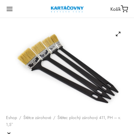
Košík
Eshop
/
Štětce zárohové
/
Štětec plochý zárohový 411, PH – v.
1,5″