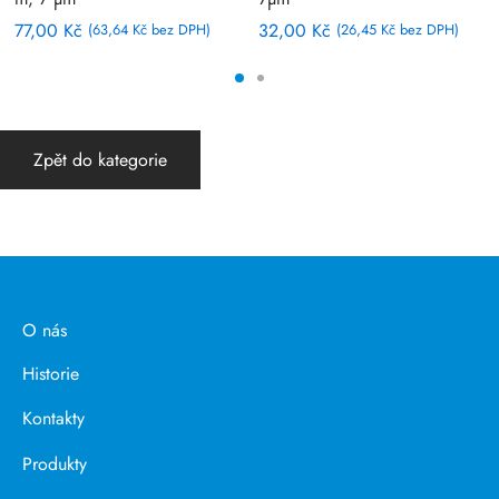
77,00
Kč
32,00
Kč
(
63,64
Kč
bez DPH)
(
26,45
Kč
bez DPH)
Zpět do kategorie
O nás
Historie
Kontakty
Produkty