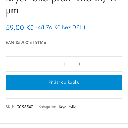
µm
59,00
Kč
(
48,76
Kč
bez DPH)
EAN 8590316151166
Přidat do košíku
SKU:
9055542
Kategorie:
Krycí fólie