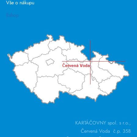
Vše o nákupu
Eshop
KARTÁČOVNY spol. s r.o.,
Červená Voda č.p. 358