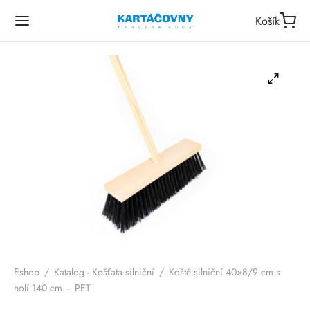
Košík
Eshop
/
Katalog - Košťata silniční
/
Koště silniční 40×8/9 cm s
holí 140 cm – PET