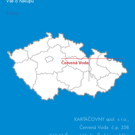
Vše o nákupu
Eshop
KARTÁČOVNY spol. s r.o.,
Červená Voda č.p. 358