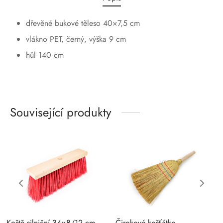
dřevěné bukové těleso 40×7,5 cm
vlákno PET, černý, výška 9 cm
hůl 140 cm
Související produkty
Koště silniční 34×8/12 cm –
Čirokové košťátko