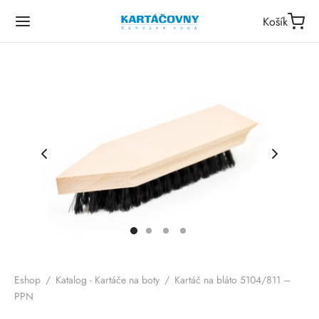
Košík
Eshop
/
Katalog - Kartáče na boty
/
Kartáč na bláto 5104/811 –
PPN