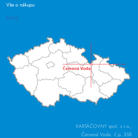
Vše o nákupu
Eshop
KARTÁČOVNY spol. s r.o.,
Červená Voda č.p. 358