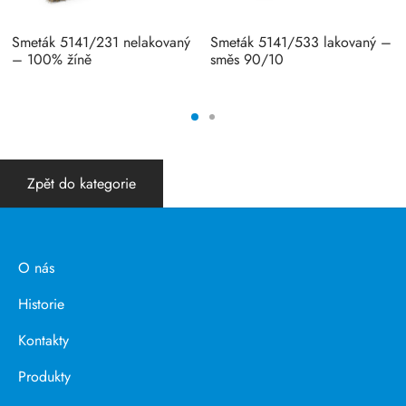
Smeták 5141/231 nelakovaný
Smeták 5141/533 lakovaný –
– 100% žíně
směs 90/10
Zpět do kategorie
O nás
Historie
Kontakty
Produkty