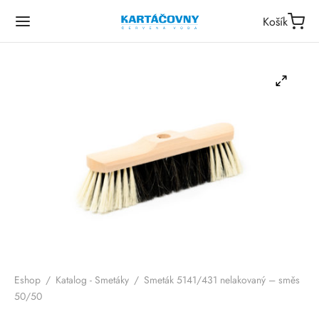
Košík
Eshop
/
Katalog - Smetáky
/
Smeták 5141/431 nelakovaný – směs
50/50