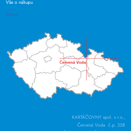
Vše o nákupu
Eshop
KARTÁČOVNY spol. s r.o.,
Červená Voda č.p. 358