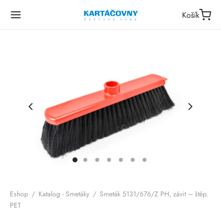
Košík
Eshop
/
Katalog - Smetáky
/
Smeták 5131/676/Z PH, závit – štěp.
PET