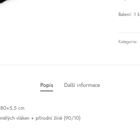
Balení: 1 k
Kategorie:
Popis
Další informace
o 80×5,5 cm
mělých vláken + přírodní žíně (90/10)