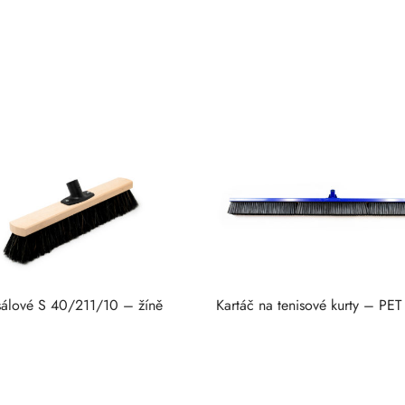
sálové S 40/211/10 – žíně
Kartáč na tenisové kurty – PET