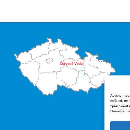
Abychom posk
zařízení, te
zpracovávat 
Nesouhlas neb