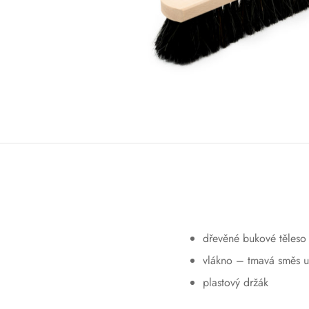
dřevěné bukové těles
vlákno – tmavá směs u
plastový držák