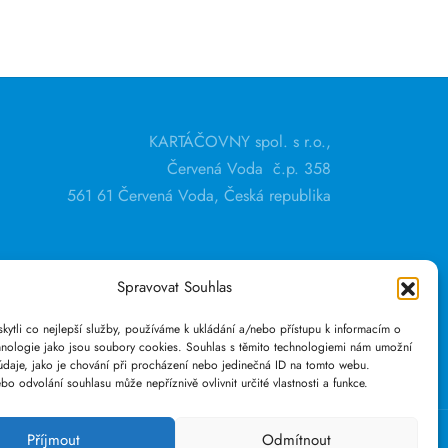
KARTÁČOVNY spol. s r.o.,
Červená Voda č.p. 358
561 61 Červená Voda, Česká republika
tel.: +420 465 626 331
Spravovat Souhlas
ytli co nejlepší služby, používáme k ukládání a/nebo přístupu k informacím o
chnologie jako jsou soubory cookies. Souhlas s těmito technologiemi nám umožní
údaje, jako je chování při procházení nebo jedinečná ID na tomto webu.
o odvolání souhlasu může nepříznivě ovlivnit určité vlastnosti a funkce.
Příjmout
Odmítnout