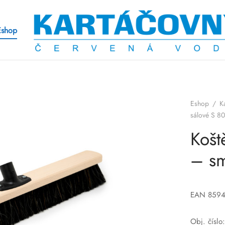
Eshop
Eshop
/
K
sálové S 8
Košt
– s
EAN 859
Obj. čísl