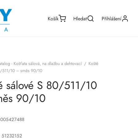
Košík
Hledat
Přihlášení
atalog - Košťata sálová, na dlažbu a dehtovací
/
Koště
0/511/10 – směs 90/10
ě sálové S 80/511/10
měs 90/10
4005427488
o: 51232152