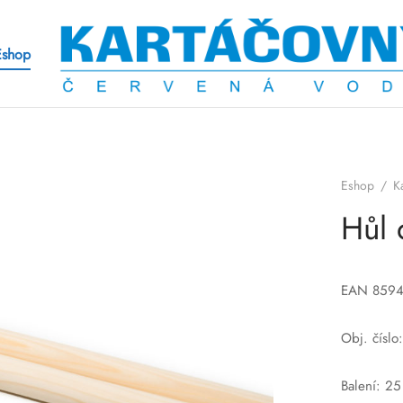
Eshop
Eshop
/
K
Hůl 
EAN 859
Obj. čísl
Balení: 25