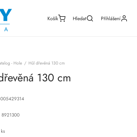
Košík
Hledat
Přihlášení
atalog - Hole
/
Hůl dřevěná 130 cm
dřevěná 130 cm
4005429314
o: 8921300
 ks