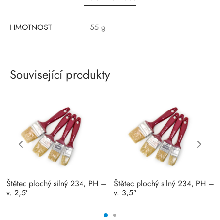
HMOTNOST
55 g
Související produkty
Štětec plochý silný 234, PH –
Štětec plochý silný 234, PH –
v. 2,5″
v. 3,5″