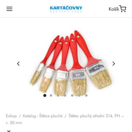
Košík
Eshop
/
Katalog - Štětce ploché
/
Štětec plochý střední 214, PH –
v. 50 mm