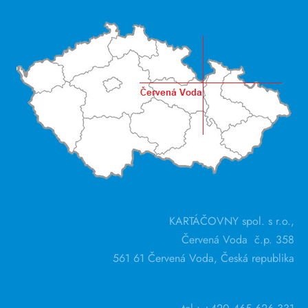
KARTÁČOVNY spol. s r.o.,
Červená Voda č.p. 358
561 61 Červená Voda, Česká republika