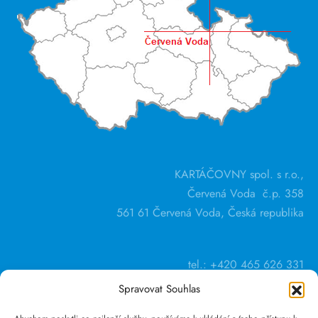
KARTÁČOVNY spol. s r.o.,
Červená Voda č.p. 358
561 61 Červená Voda, Česká republika
tel.: +420 465 626 331
Spravovat Souhlas