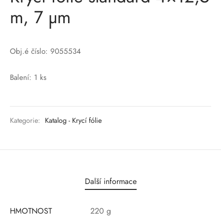
m, 7 µm
Obj.é číslo: 9055534
Balení: 1 ks
Kategorie:
Katalog - Krycí fólie
Další informace
HMOTNOST
220 g