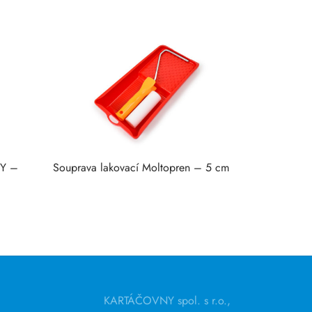
BY –
Souprava lakovací Moltopren – 5 cm
KARTÁČOVNY spol. s r.o.,