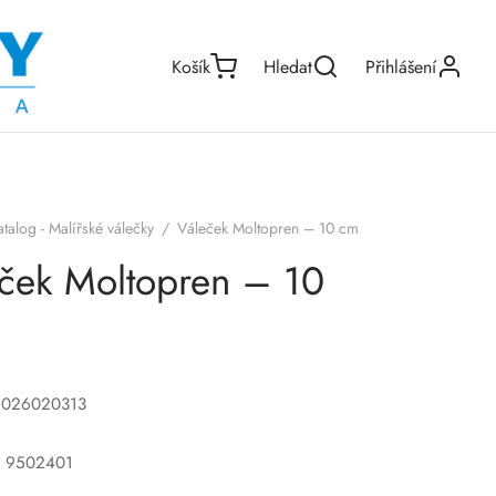
Košík
Hledat
Přihlášení
atalog - Malířské válečky
/
Váleček Moltopren – 10 cm
ček Moltopren – 10
5026020313
o: 9502401