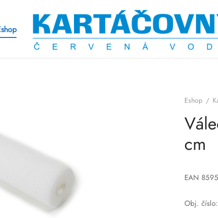
Eshop
Eshop
/
K
Vále
cm
EAN 859
Obj. čísl