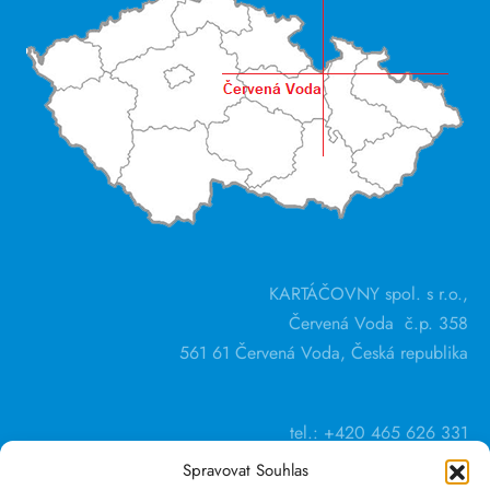
KARTÁČOVNY spol. s r.o.,
Červená Voda č.p. 358
561 61 Červená Voda, Česká republika
tel.: +420 465 626 331
Spravovat Souhlas