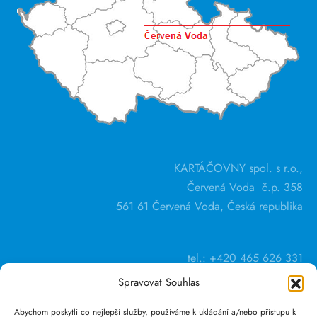
KARTÁČOVNY spol. s r.o.,
Červená Voda č.p. 358
561 61 Červená Voda, Česká republika
tel.: +420 465 626 331
Spravovat Souhlas
Abychom poskytli co nejlepší služby, používáme k ukládání a/nebo přístupu k