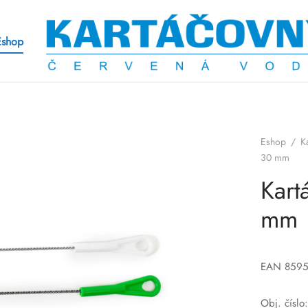
Eshop
Eshop
/
K
30 mm
Kart
mm
EAN 859
Obj. čísl