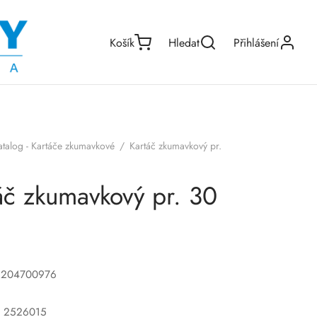
Košík
Hledat
Přihlášení
atalog - Kartáče zkumavkové
/
Kartáč zkumavkový pr.
áč zkumavkový pr. 30
5204700976
o: 2526015