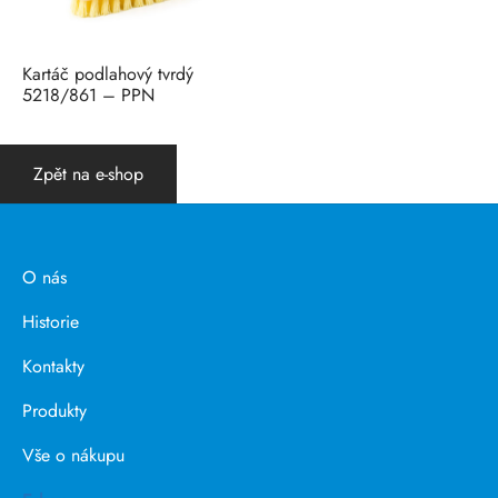
Kartáč podlahový tvrdý
5218/861 – PPN
Zpět na e-shop
O nás
Historie
Kontakty
Produkty
Vše o nákupu