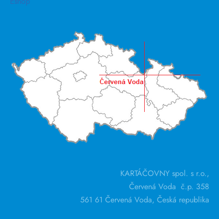
Eshop
KARTÁČOVNY spol. s r.o.,
Červená Voda č.p. 358
561 61 Červená Voda, Česká republika