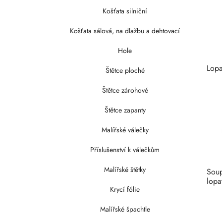
Košťata silniční
Košťata sálová, na dlažbu a dehtovací
Hole
Lopa
Štětce ploché
Štětce zárohové
Štětce zapanty
Malířské válečky
Příslušenství k válečkům
Malířské štětky
Soup
lopa
Krycí fólie
Malířské špachtle