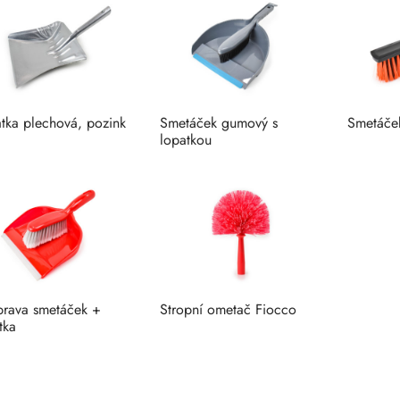
tka plechová, pozink
Smetáček gumový s
Smetáče
lopatkou
rava smetáček +
Stropní ometač Fiocco
tka