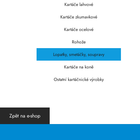
Kartáče lahvové
Kartáče zkumavkové
Kartáče ocelové
Rohože
Lopatky, smetáčky, soupravy
Kartáče na koně
Ostatní kartáčnické výrobky
Zpět na e-shop